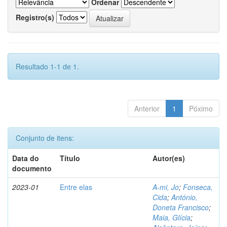
Ordenar
Registro(s)
Resultado 1-1 de 1.
Anterior
1
Póximo
Conjunto de itens:
Data do
Título
Autor(es)
documento
2023-01
Entre elas
A-mi, Jo
;
Fonseca,
Cida
;
António,
Doneta Francisco
;
Maia, Glícia
;