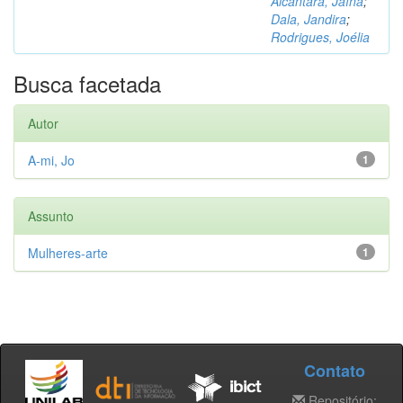
Alcântara, Jaína
;
Dala, Jandira
;
Rodrigues, Joélia
Busca facetada
Autor
A-mi, Jo
1
Assunto
Mulheres-arte
1
Contato
Repositório: