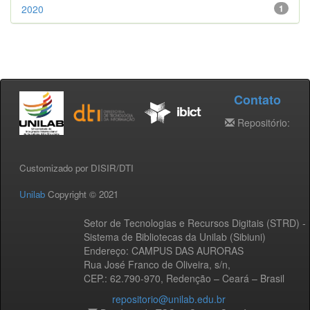
2020
1
Contato
Repositório:
Customizado por DISIR/DTI
Unilab
Copyright © 2021
Setor de Tecnologias e Recursos Digitais (STRD) -
Sistema de Bibliotecas da Unilab (Sibiuni)
Endereço: CAMPUS DAS AURORAS
Rua José Franco de Oliveira, s/n,
CEP.: 62.790-970, Redenção – Ceará – Brasil
repositorio@unilab.edu.br