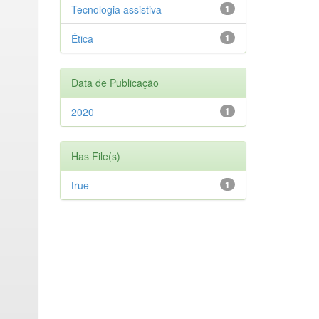
Tecnologia assistiva
1
Ética
1
Data de Publicação
2020
1
Has File(s)
true
1