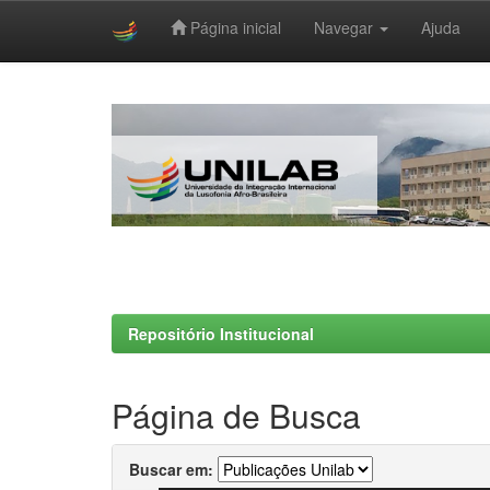
Página inicial
Navegar
Ajuda
Skip
navigation
Repositório Institucional
Página de Busca
Buscar em: