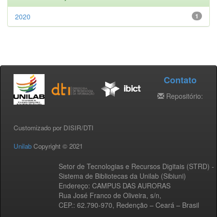
2020
1
Contato
Repositório:
Customizado por DISIR/DTI
Unilab
Copyright © 2021
Setor de Tecnologias e Recursos Digitais (STRD) -
Sistema de Bibliotecas da Unilab (Sibiuni)
Endereço: CAMPUS DAS AURORAS
Rua José Franco de Oliveira, s/n,
CEP.: 62.790-970, Redenção – Ceará – Brasil