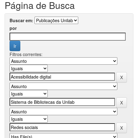
Página de Busca
Buscar em:
por
Filtros correntes: