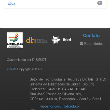
Ética
1
Contato
Repositório:
Customizado por DISIR/DTI
Unilab
Copyright © 2021
Setor de Tecnologias e Recursos Digitais (STRD) -
Sistema de Bibliotecas da Unilab (Sibiuni)
Endereço: CAMPUS DAS AURORAS
Rua José Franco de Oliveira, s/n,
CEP.: 62.790-970, Redenção – Ceará – Brasil
repositorio@unilab.edu.br