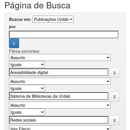
Página de Busca
Buscar em:
por
Filtros correntes: