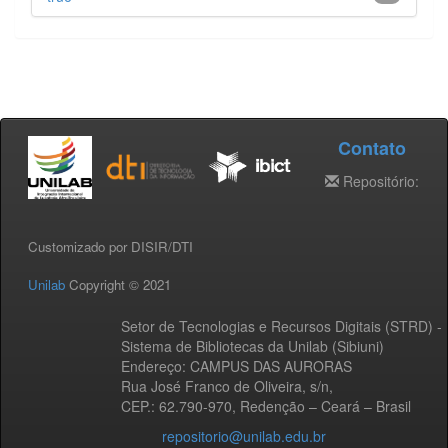
Contato
Repositório:
Customizado por DISIR/DTI
Unilab
Copyright © 2021
Setor de Tecnologias e Recursos Digitais (STRD) -
Sistema de Bibliotecas da Unilab (Sibiuni)
Endereço: CAMPUS DAS AURORAS
Rua José Franco de Oliveira, s/n,
CEP.: 62.790-970, Redenção – Ceará – Brasil
repositorio@unilab.edu.br