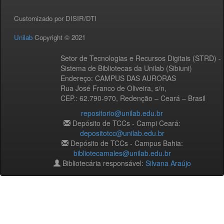
Customizado por DISIR/DTI
Unilab
Copyright © 2021
Setor de Tecnologias e Recursos Digitais (STRD) -
Sistema de Bibliotecas da Unilab (Sibiuni)
Endereço: CAMPUS DAS AURORAS
Rua José Franco de Oliveira, s/n,
CEP.: 62.790-970, Redenção – Ceará – Brasil
repositorio@unilab.edu.br
Depósito de TCCs - Campi Ceará:
depositotcc@unilab.edu.br
Depósito de TCCs - Campus Bahia:
bibliotecamales@unilab.edu.br
Bibliotecária responsável:
Silvana Araújo