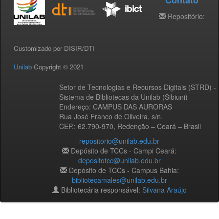
Contato
Repositório:
Customizado por DISIR/DTI
Unilab
Copyright © 2021
Setor de Tecnologias e Recursos Digitais (STRD) -
Sistema de Bibliotecas da Unilab (Sibiuni)
Endereço: CAMPUS DAS AURORAS
Rua José Franco de Oliveira, s/n,
CEP.: 62.790-970, Redenção – Ceará – Brasil
repositorio@unilab.edu.br
Depósito de TCCs - Campi Ceará:
depositotcc@unilab.edu.br
Depósito de TCCs - Campus Bahia:
bibliotecamales@unilab.edu.br
Bibliotecária responsável:
Silvana Araújo