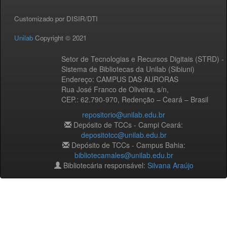
Customizado por DISIR/DTI
Unilab
Copyright © 2021
Setor de Tecnologias e Recursos Digitais (STRD) -
Sistema de Bibliotecas da Unilab (Sibiuni)
Endereço: CAMPUS DAS AURORAS
Rua José Franco de Oliveira, s/n,
CEP.: 62.790-970, Redenção – Ceará – Brasil
repositorio@unilab.edu.br
Depósito de TCCs - Campi Ceará:
depositotcc@unilab.edu.br
Depósito de TCCs - Campus Bahia:
bibliotecamales@unilab.edu.br
Bibliotecária responsável:
Silvana Araújo