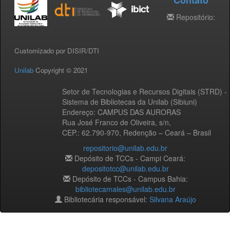
Contato
Repositório:
Customizado por DISIR/DTI
Unilab
Copyright © 2021
Setor de Tecnologias e Recursos Digitais (STRD) -
Sistema de Bibliotecas da Unilab (Sibiuni)
Endereço: CAMPUS DAS AURORAS
Rua José Franco de Oliveira, s/n,
CEP.: 62.790-970, Redenção – Ceará – Brasil
repositorio@unilab.edu.br
Depósito de TCCs - Campi Ceará:
depositotcc@unilab.edu.br
Depósito de TCCs - Campus Bahia:
bibliotecamales@unilab.edu.br
Bibliotecária responsável:
Silvana Araújo