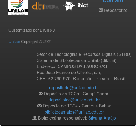
Contato
Repositório:
Customizado por DISIR/DTI
Unilab
Copyright © 2021
Setor de Tecnologias e Recursos Digitais (STRD) -
Sistema de Bibliotecas da Unilab (Sibiuni)
Endereço: CAMPUS DAS AURORAS
Rua José Franco de Oliveira, s/n,
CEP.: 62.790-970, Redenção – Ceará – Brasil
repositorio@unilab.edu.br
Depósito de TCCs - Campi Ceará:
depositotcc@unilab.edu.br
Depósito de TCCs - Campus Bahia:
bibliotecamales@unilab.edu.br
Bibliotecária responsável:
Silvana Araújo