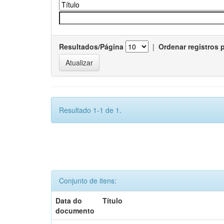
Resultados/Página
|
Ordenar registros 
Resultado 1-1 de 1.
Conjunto de itens:
Data do
Título
documento