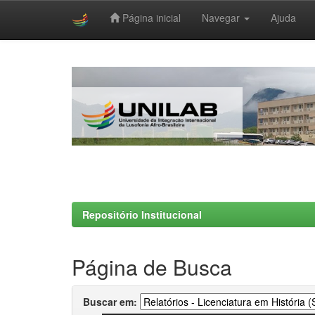
Página inicial
Navegar
Ajuda
Skip
navigation
Repositório Institucional
Página de Busca
Buscar em: