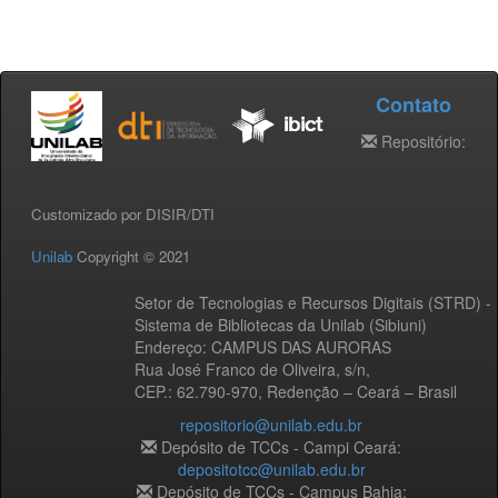
Contato
Repositório:
Customizado por DISIR/DTI
Unilab
Copyright © 2021
Setor de Tecnologias e Recursos Digitais (STRD) -
Sistema de Bibliotecas da Unilab (Sibiuni)
Endereço: CAMPUS DAS AURORAS
Rua José Franco de Oliveira, s/n,
CEP.: 62.790-970, Redenção – Ceará – Brasil
repositorio@unilab.edu.br
Depósito de TCCs - Campi Ceará:
depositotcc@unilab.edu.br
Depósito de TCCs - Campus Bahia: