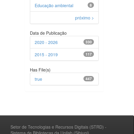
Educação ambiental
8
próximo >
Data de Publicação
2020 - 2026
330
2015 - 2019
117
Has File(s)
true
447
Setor de Tecnologias e Recursos Digitais (STRD) -
Sistema de Bibliotecas da Unilab (Sibiuni)