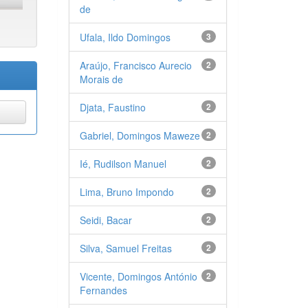
de
Ufala, Ildo Domingos
3
Araújo, Francisco Aurecio
2
Morais de
Djata, Faustino
2
Gabriel, Domingos Maweze
2
Ié, Rudilson Manuel
2
Lima, Bruno Impondo
2
Seidi, Bacar
2
Silva, Samuel Freitas
2
Vicente, Domingos António
2
Fernandes