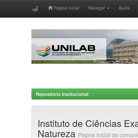
Página inicial
Navegar
Ajuda
Skip
navigation
Repositório Institucional
Instituto de Ciências Ex
Natureza
Página inicial da comun