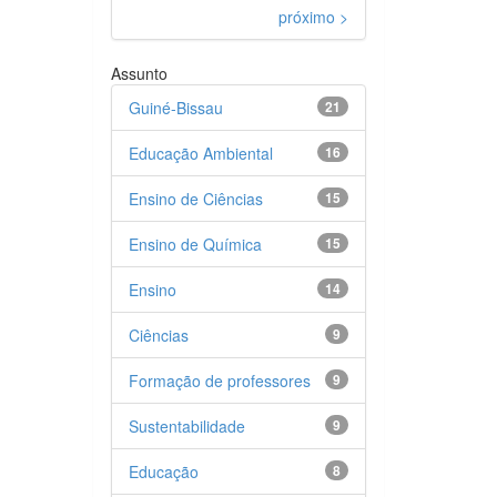
próximo >
Assunto
Guiné-Bissau
21
Educação Ambiental
16
Ensino de Ciências
15
Ensino de Química
15
Ensino
14
Ciências
9
Formação de professores
9
Sustentabilidade
9
Educação
8