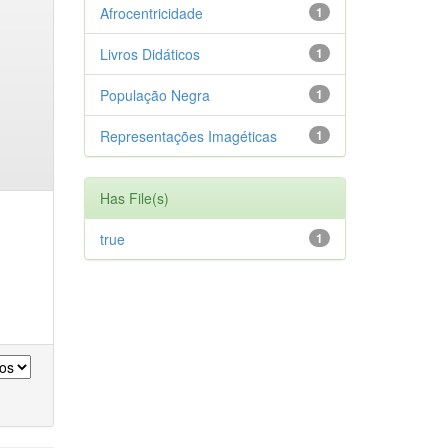
Afrocentricidade
1
Livros Didáticos
1
População Negra
1
Representações Imagéticas
1
Has File(s)
true
1