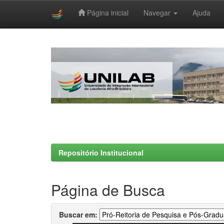
Página inicial
Navegar
Ajuda
Skip
navigation
Repositório Institucional
Página de Busca
Buscar em: