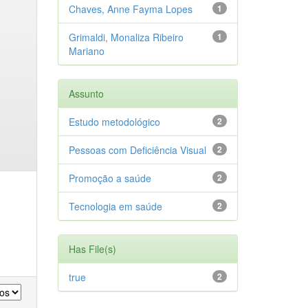
Chaves, Anne Fayma Lopes
1
Grimaldi, Monaliza Ribeiro
1
Mariano
Assunto
Estudo metodológico
2
Pessoas com Deficiência Visual
2
Promoção a saúde
2
Tecnologia em saúde
2
Has File(s)
true
2