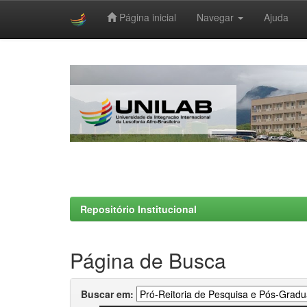
Página inicial
Navegar
Ajuda
Skip
navigation
Repositório Institucional
Página de Busca
Buscar em: