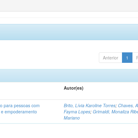
Anterior
1
Autor(es)
ão para pessoas com
Brito, Lívia Karoline Torres
;
Chaves, 
de e empoderamento
Fayma Lopes
;
Grimaldi, Monaliza Rib
Mariano