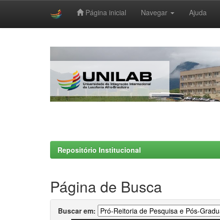
Página inicial
Navegar
Ajuda
Skip
navigation
Repositório Institucional
Página de Busca
Buscar em: