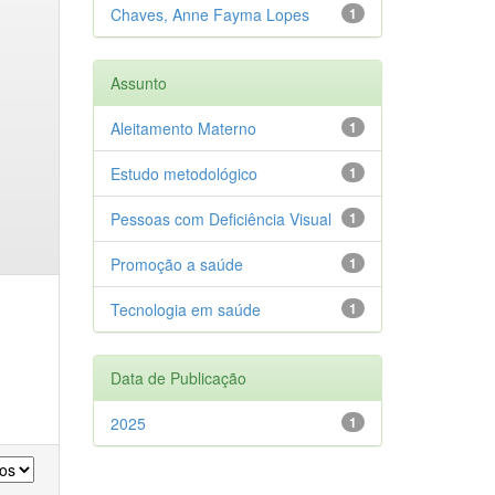
Chaves, Anne Fayma Lopes
1
Assunto
Aleitamento Materno
1
Estudo metodológico
1
Pessoas com Deficiência Visual
1
Promoção a saúde
1
Tecnologia em saúde
1
Data de Publicação
2025
1