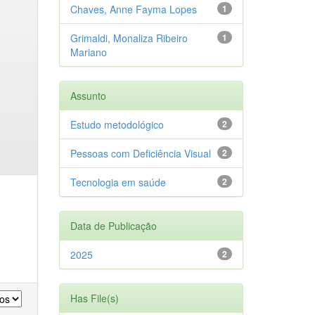
Chaves, Anne Fayma Lopes
1
Grimaldi, Monaliza Ribeiro
1
Mariano
Assunto
Estudo metodológico
2
Pessoas com Deficiência Visual
2
Tecnologia em saúde
2
Data de Publicação
2025
2
Has File(s)