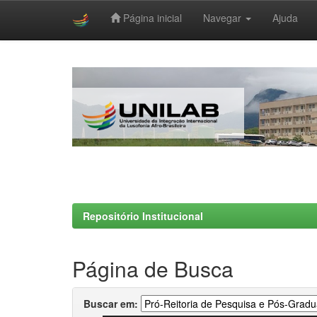
Página inicial
Navegar
Ajuda
Skip
navigation
Repositório Institucional
Página de Busca
Buscar em: