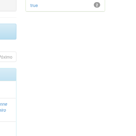
true
2
Póximo
Anne
eiro