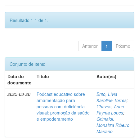
Resultado 1-1 de 1.
Anterior
1
Póximo
Conjunto de itens:
Data do
Título
Autor(es)
documento
2025-03-20
Podcast educativo sobre
Brito, Lívia
amamentação para
Karoline Torres
;
pessoas com deficiência
Chaves, Anne
visual: promoção da saúde
Fayma Lopes
;
e empoderamento
Grimaldi,
Monaliza Ribeiro
Mariano