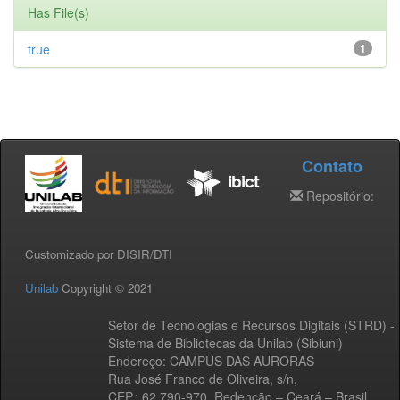
Has File(s)
true
1
Contato
Repositório:
Customizado por DISIR/DTI
Unilab
Copyright © 2021
Setor de Tecnologias e Recursos Digitais (STRD) -
Sistema de Bibliotecas da Unilab (Sibiuni)
Endereço: CAMPUS DAS AURORAS
Rua José Franco de Oliveira, s/n,
CEP.: 62.790-970, Redenção – Ceará – Brasil