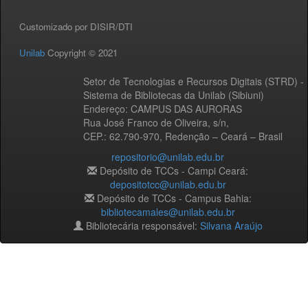
Customizado por DISIR/DTI
Unilab
Copyright © 2021
Setor de Tecnologias e Recursos Digitais (STRD) -
Sistema de Bibliotecas da Unilab (Sibiuni)
Endereço: CAMPUS DAS AURORAS
Rua José Franco de Oliveira, s/n,
CEP.: 62.790-970, Redenção – Ceará – Brasil
repositorio@unilab.edu.br
Depósito de TCCs - Campi Ceará:
depositotcc@unilab.edu.br
Depósito de TCCs - Campus Bahia:
bibliotecamales@unilab.edu.br
Bibliotecária responsável:
Silvana Araújo