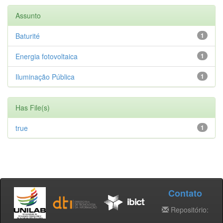
Assunto
Baturité
1
Energia fotovoltaica
1
Iluminação Pública
1
Has File(s)
true
1
Contato
Repositório: