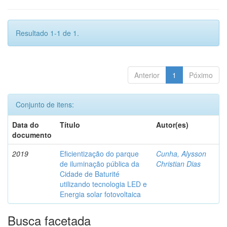
Resultado 1-1 de 1.
Anterior
1
Póximo
Conjunto de itens:
Data do
Título
Autor(es)
documento
2019
Eficientização do parque
Cunha, Alysson
de iluminação pública da
Christian Dias
Cidade de Baturité
utilizando tecnologia LED e
Energia solar fotovoltaica
Busca facetada