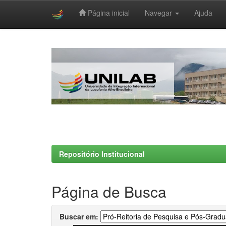
Página inicial
Navegar
Ajuda
Skip
navigation
Repositório Institucional
Página de Busca
Buscar em: