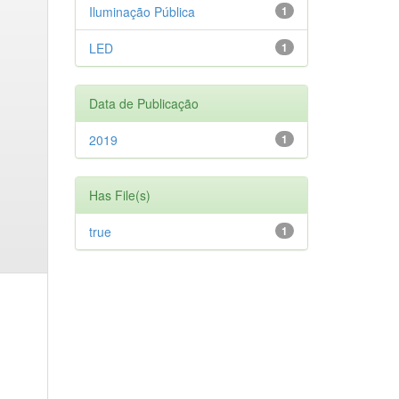
Iluminação Pública
1
LED
1
Data de Publicação
2019
1
Has File(s)
true
1