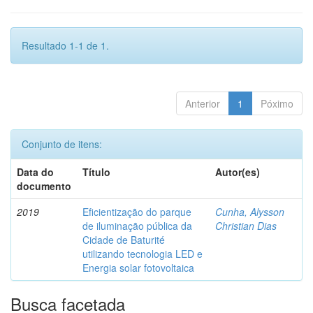
Resultado 1-1 de 1.
Anterior
1
Póximo
Conjunto de itens:
Data do
Título
Autor(es)
documento
2019
Eficientização do parque
Cunha, Alysson
de iluminação pública da
Christian Dias
Cidade de Baturité
utilizando tecnologia LED e
Energia solar fotovoltaica
Busca facetada