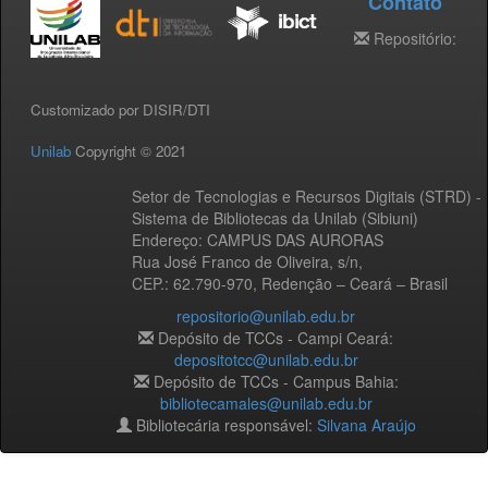
Contato
Repositório:
Customizado por DISIR/DTI
Unilab
Copyright © 2021
Setor de Tecnologias e Recursos Digitais (STRD) -
Sistema de Bibliotecas da Unilab (Sibiuni)
Endereço: CAMPUS DAS AURORAS
Rua José Franco de Oliveira, s/n,
CEP.: 62.790-970, Redenção – Ceará – Brasil
repositorio@unilab.edu.br
Depósito de TCCs - Campi Ceará:
depositotcc@unilab.edu.br
Depósito de TCCs - Campus Bahia:
bibliotecamales@unilab.edu.br
Bibliotecária responsável:
Silvana Araújo