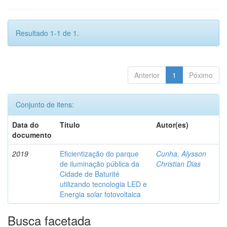
Resultado 1-1 de 1.
Anterior
1
Póximo
Conjunto de itens:
Data do
Título
Autor(es)
documento
2019
Eficientização do parque
Cunha, Alysson
de iluminação pública da
Christian Dias
Cidade de Baturité
utilizando tecnologia LED e
Energia solar fotovoltaica
Busca facetada