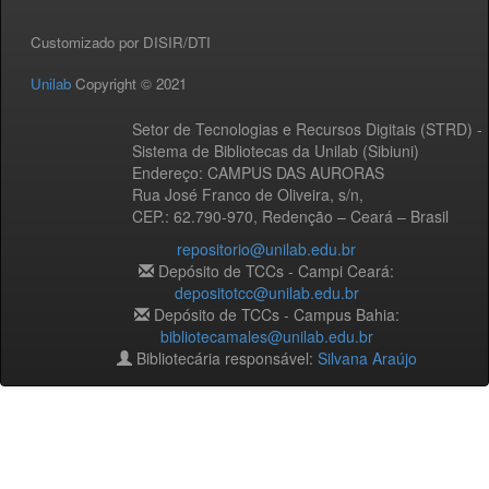
Customizado por DISIR/DTI
Unilab
Copyright © 2021
Setor de Tecnologias e Recursos Digitais (STRD) -
Sistema de Bibliotecas da Unilab (Sibiuni)
Endereço: CAMPUS DAS AURORAS
Rua José Franco de Oliveira, s/n,
CEP.: 62.790-970, Redenção – Ceará – Brasil
repositorio@unilab.edu.br
Depósito de TCCs - Campi Ceará:
depositotcc@unilab.edu.br
Depósito de TCCs - Campus Bahia:
bibliotecamales@unilab.edu.br
Bibliotecária responsável:
Silvana Araújo