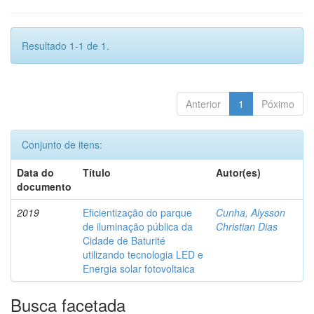
Resultado 1-1 de 1.
Anterior
1
Póximo
Conjunto de itens:
Data do
Título
Autor(es)
documento
2019
Eficientização do parque
Cunha, Alysson
de iluminação pública da
Christian Dias
Cidade de Baturité
utilizando tecnologia LED e
Energia solar fotovoltaica
Busca facetada