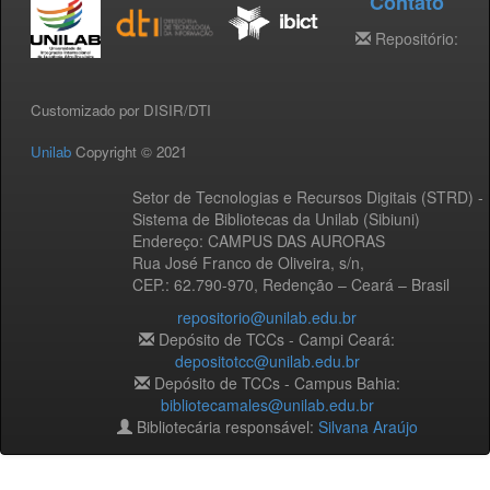
Contato
Repositório:
Customizado por DISIR/DTI
Unilab
Copyright © 2021
Setor de Tecnologias e Recursos Digitais (STRD) -
Sistema de Bibliotecas da Unilab (Sibiuni)
Endereço: CAMPUS DAS AURORAS
Rua José Franco de Oliveira, s/n,
CEP.: 62.790-970, Redenção – Ceará – Brasil
repositorio@unilab.edu.br
Depósito de TCCs - Campi Ceará:
depositotcc@unilab.edu.br
Depósito de TCCs - Campus Bahia:
bibliotecamales@unilab.edu.br
Bibliotecária responsável:
Silvana Araújo