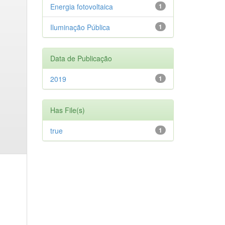
Energia fotovoltaica
1
Iluminação Pública
1
Data de Publicação
2019
1
Has File(s)
true
1