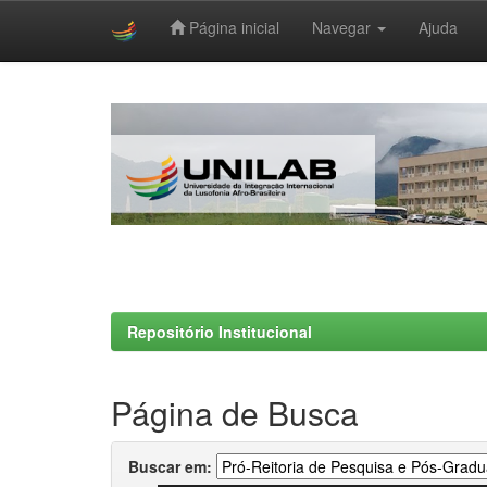
Página inicial
Navegar
Ajuda
Skip
navigation
Repositório Institucional
Página de Busca
Buscar em: