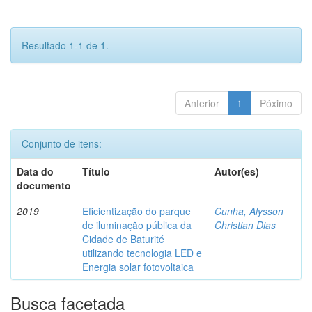
Resultado 1-1 de 1.
Anterior
1
Póximo
Conjunto de itens:
Data do
Título
Autor(es)
documento
2019
Eficientização do parque
Cunha, Alysson
de iluminação pública da
Christian Dias
Cidade de Baturité
utilizando tecnologia LED e
Energia solar fotovoltaica
Busca facetada