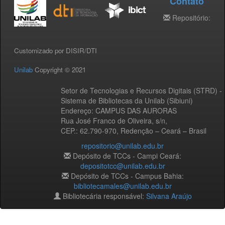
Contato
Repositório:
Customizado por DISIR/DTI
Unilab
Copyright © 2021
Setor de Tecnologias e Recursos Digitais (STRD) -
Sistema de Bibliotecas da Unilab (Sibiuni)
Endereço: CAMPUS DAS AURORAS
Rua José Franco de Oliveira, s/n,
CEP.: 62.790-970, Redenção – Ceará – Brasil
repositorio@unilab.edu.br
Depósito de TCCs - Campi Ceará:
depositotcc@unilab.edu.br
Depósito de TCCs - Campus Bahia:
bibliotecamales@unilab.edu.br
Bibliotecária responsável:
Silvana Araújo