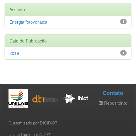
Assunto
Energia fotovoltaica
1
Data de Publicação
2019
1
Contato
Repositório:
Customizado por DISIR/DTI
Unilab
Copyright © 2021