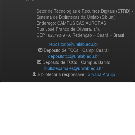
Setor de Tecnologias e Recursos Digitais (STRD) -
Sistema de Bibliotecas da Unilab (Sibiuni)
Endereço: CAMPUS DAS AURORAS
Rua José Franco de Oliveira, s/n,
CEP.: 62.790-970, Redenção – Ceará – Brasil
repositorio@unilab.edu.br
Depósito de TCCs - Campi Ceará:
depositotcc@unilab.edu.br
Depósito de TCCs - Campus Bahia:
bibliotecamales@unilab.edu.br
Bibliotecária responsável:
Silvana Araújo