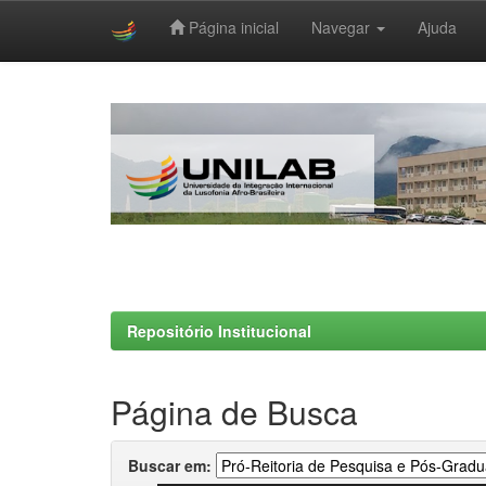
Página inicial
Navegar
Ajuda
Skip
navigation
Repositório Institucional
Página de Busca
Buscar em: