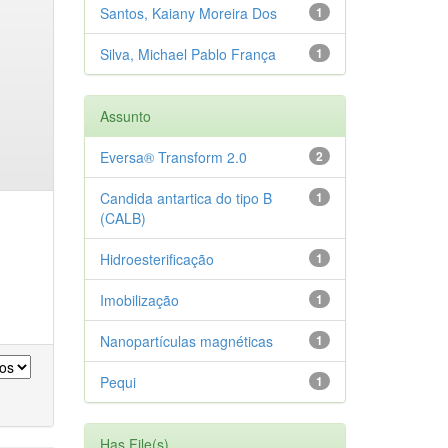
Santos, Kaiany Moreira Dos
1
Silva, Michael Pablo França
1
Assunto
Eversa® Transform 2.0
2
Candida antartica do tipo B
1
(CALB)
Hidroesterificação
1
Imobilização
1
Nanopartículas magnéticas
1
Pequi
1
Has File(s)