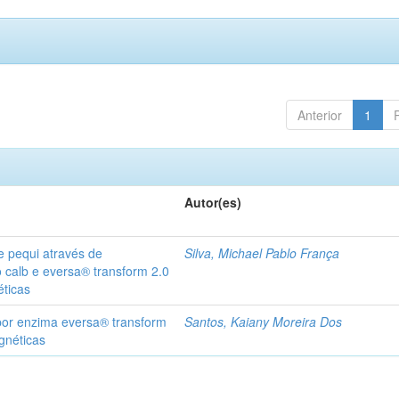
Anterior
1
Autor(es)
de pequi através de
Silva, Michael Pablo França
 calb e eversa® transform 2.0
éticas
 por enzima eversa® transform
Santos, Kaiany Moreira Dos
gnéticas