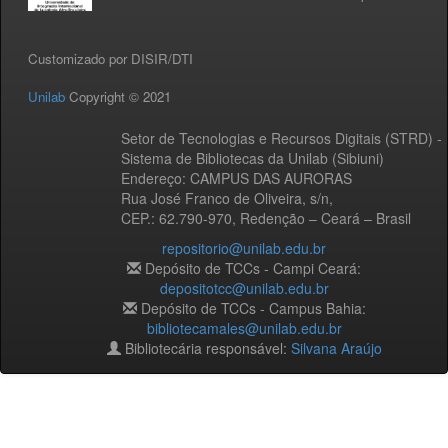
Customizado por DISIR/DTI
Unilab
Copyright © 2021
Setor de Tecnologias e Recursos Digitais (STRD) -
Sistema de Bibliotecas da Unilab (Sibiuni)
Endereço: CAMPUS DAS AURORAS
Rua José Franco de Oliveira, s/n,
CEP.: 62.790-970, Redenção – Ceará – Brasil
repositorio@unilab.edu.br
Depósito de TCCs - Campi Ceará:
depositotcc@unilab.edu.br
Depósito de TCCs - Campus Bahia:
bibliotecamales@unilab.edu.br
Bibliotecária responsável:
Silvana Araújo