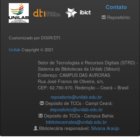
Contato
Repositório:
Customizado por DISIR/DTI
Unilab
Copyright © 2021
Setor de Tecnologias e Recursos Digitais (STRD) -
Sistema de Bibliotecas da Unilab (Sibiuni)
Endereço: CAMPUS DAS AURORAS
Rua José Franco de Oliveira, s/n,
CEP.: 62.790-970, Redenção – Ceará – Brasil
repositorio@unilab.edu.br
Depósito de TCCs - Campi Ceará:
depositotcc@unilab.edu.br
Depósito de TCCs - Campus Bahia:
bibliotecamales@unilab.edu.br
Bibliotecária responsável:
Silvana Araújo