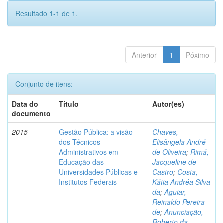
Resultado 1-1 de 1.
Anterior
1
Póximo
Conjunto de itens:
Data do
Título
Autor(es)
documento
2015
Gestão Pública: a visão
Chaves,
dos Técnicos
Elisângela André
Administrativos em
de Oliveira
;
Rimá,
Educação das
Jacqueline de
Universidades Públicas e
Castro
;
Costa,
Institutos Federais
Kátia Andréa Silva
da
;
Aguiar,
Reinaldo Pereira
de
;
Anunciação,
Roberto da