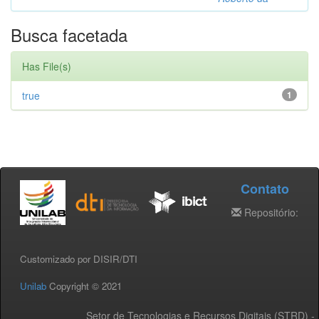
Busca facetada
Has File(s)
true
1
Contato
Repositório:
Customizado por DISIR/DTI
Unilab
Copyright © 2021
Setor de Tecnologias e Recursos Digitais (STRD) -