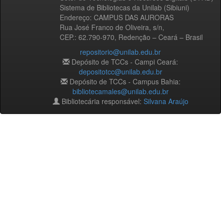
Sistema de Bibliotecas da Unilab (Sibiuni)
Endereço: CAMPUS DAS AURORAS
Rua José Franco de Oliveira, s/n,
CEP.: 62.790-970, Redenção – Ceará – Brasil
repositorio@unilab.edu.br
Depósito de TCCs - Campi Ceará:
depositotcc@unilab.edu.br
Depósito de TCCs - Campus Bahia:
bibliotecamales@unilab.edu.br
Bibliotecária responsável:
Silvana Araújo