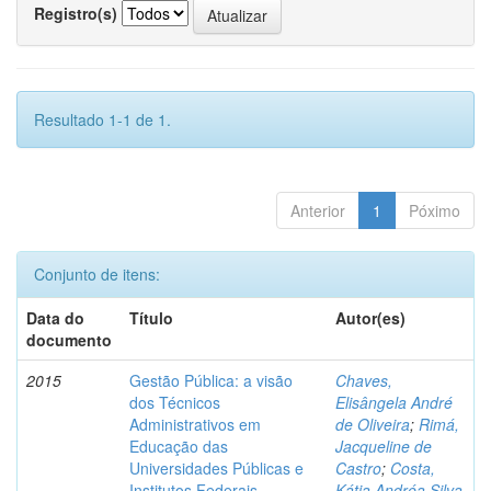
Registro(s)
Resultado 1-1 de 1.
Anterior
1
Póximo
Conjunto de itens:
Data do
Título
Autor(es)
documento
2015
Gestão Pública: a visão
Chaves,
dos Técnicos
Elisângela André
Administrativos em
de Oliveira
;
Rimá,
Educação das
Jacqueline de
Universidades Públicas e
Castro
;
Costa,
Institutos Federais
Kátia Andréa Silva