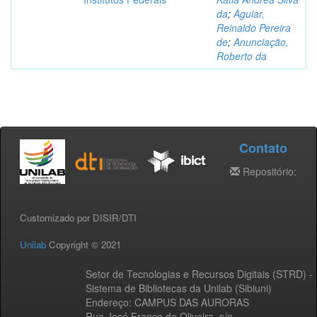
da
;
Aguiar,
Reinaldo Pereira
de
;
Anunciação,
Roberto da
Contato
Repositório:
Customizado por DISIR/DTI
Unilab
Copyright © 2021
Setor de Tecnologias e Recursos Digitais (STRD) -
Sistema de Bibliotecas da Unilab (Sibiuni)
Endereço: CAMPUS DAS AURORAS
Rua José Franco de Oliveira, s/n,