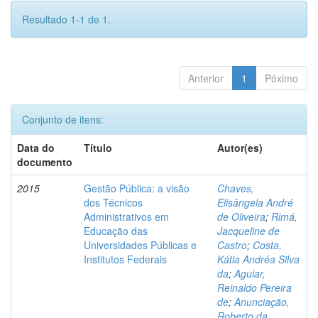
Resultado 1-1 de 1.
Anterior
1
Póximo
Conjunto de itens:
Data do
Título
Autor(es)
documento
2015
Gestão Pública: a visão
Chaves,
dos Técnicos
Elisângela André
Administrativos em
de Oliveira
;
Rimá,
Educação das
Jacqueline de
Universidades Públicas e
Castro
;
Costa,
Institutos Federais
Kátia Andréa Silva
da
;
Aguiar,
Reinaldo Pereira
de
;
Anunciação,
Roberto da