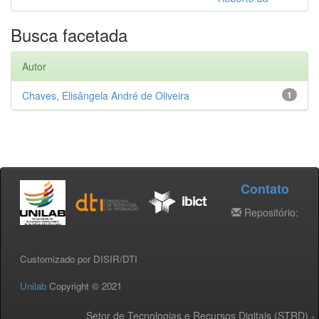
Busca facetada
Autor
Chaves, Elisângela André de Oliveira
1
Contato
Repositório:
Customizado por DISIR/DTI
Unilab
Copyright © 2021
Setor de Tecnologias e Recursos Digitais (STRD) -