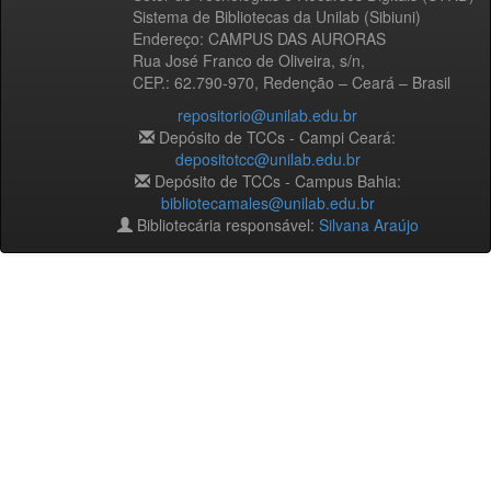
Sistema de Bibliotecas da Unilab (Sibiuni)
Endereço: CAMPUS DAS AURORAS
Rua José Franco de Oliveira, s/n,
CEP.: 62.790-970, Redenção – Ceará – Brasil
repositorio@unilab.edu.br
Depósito de TCCs - Campi Ceará:
depositotcc@unilab.edu.br
Depósito de TCCs - Campus Bahia:
bibliotecamales@unilab.edu.br
Bibliotecária responsável:
Silvana Araújo