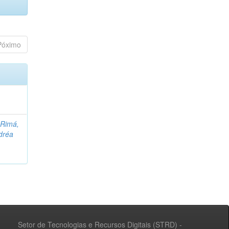
Póximo
;
Rimá,
dréa
Setor de Tecnologias e Recursos Digitais (STRD) -