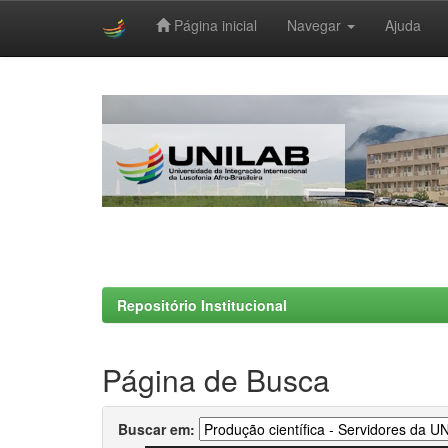
Página inicial
Navegar
Ajuda
Skip
navigation
Repositório Institucional
Página de Busca
Buscar em: