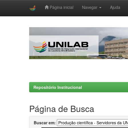
Página inicial
Navegar
Ajuda
Skip
navigation
Repositório Institucional
Página de Busca
Buscar em: