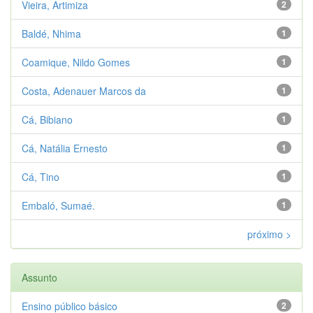
Vieira, Artimiza
2
Baldé, Nhima
1
Coamique, Nildo Gomes
1
Costa, Adenauer Marcos da
1
Cá, Bibiano
1
Cá, Natália Ernesto
1
Cá, Tino
1
Embaló, Sumaé.
1
próximo >
Assunto
Ensino público básico
2