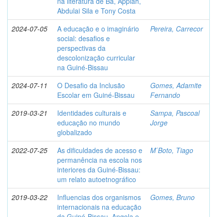
na literatura de Bã, Appiah,
Abdulai Sila e Tony Costa
2024-07-05
A educação e o imaginário
Pereira, Carrecor
social: desafios e
perspectivas da
descolonização curricular
na Guiné-Bissau
2024-07-11
O Desafio da Inclusão
Gomes, Adamite
Escolar em Guiné-Bissau
Fernando
2019-03-21
Identidades culturais e
Sampa, Pascoal
educação no mundo
Jorge
globalizado
2022-07-25
As dificuldades de acesso e
M ́Boto, Tiago
permanência na escola nos
interiores da Guiné-Bissau:
um relato autoetnográfico
2019-03-22
Influencias dos organismos
Gomes, Bruno
internacionais na educação
da Guiné-Bissau, Angola e