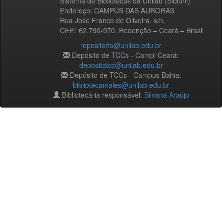
Sistema de Bibliotecas da Unilab (Sibiuni)
Endereço: CAMPUS DAS AURORAS
Rua José Franco de Oliveira, s/n,
CEP.: 62.790-970, Redenção – Ceará – Brasil
repositorio@unilab.edu.br
Depósito de TCCs - Campi Ceará:
depositotcc@unilab.edu.br
Depósito de TCCs - Campus Bahia:
bibliotecamales@unilab.edu.br
Bibliotecária responsável:
Silvana Araújo