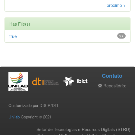
próximo >
Has File(s)
true
27
Contato
Repositório:
Customizado por DISIR/DTI
Unilab
Copyright © 2021
Setor de Tecnologias e Recursos Digitais (STRD) -