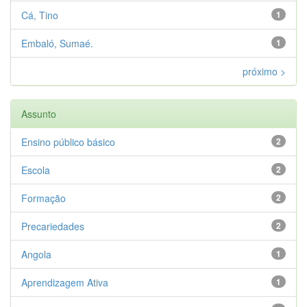
Cá, Tino
1
Embaló, Sumaé.
1
próximo >
Assunto
Ensino público básico
2
Escola
2
Formação
2
Precariedades
2
Angola
1
Aprendizagem Ativa
1