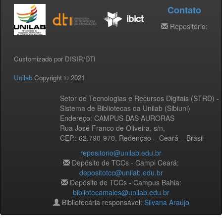
Contato
Repositório:
Customizado por DISIR/DTI
Unilab
Copyright © 2021
Setor de Tecnologias e Recursos Digitais (STRD) -
Sistema de Bibliotecas da Unilab (Sibiuni)
Endereço: CAMPUS DAS AURORAS
Rua José Franco de Oliveira, s/n,
CEP.: 62.790-970, Redenção – Ceará – Brasil
repositorio@unilab.edu.br
Depósito de TCCs - Campi Ceará:
depositotcc@unilab.edu.br
Depósito de TCCs - Campus Bahia:
bibliotecamales@unilab.edu.br
Bibliotecária responsável:
Silvana Araújo