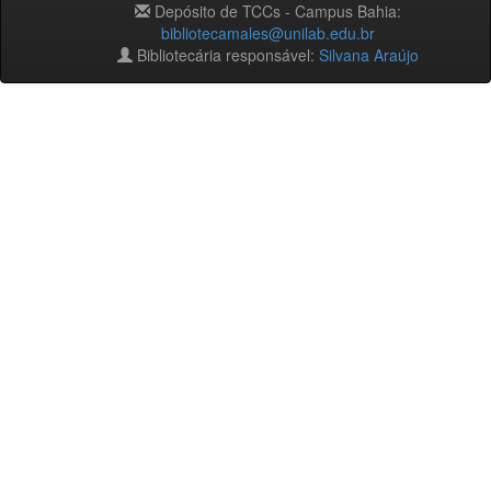
Depósito de TCCs - Campus Bahia:
bibliotecamales@unilab.edu.br
Bibliotecária responsável:
Silvana Araújo