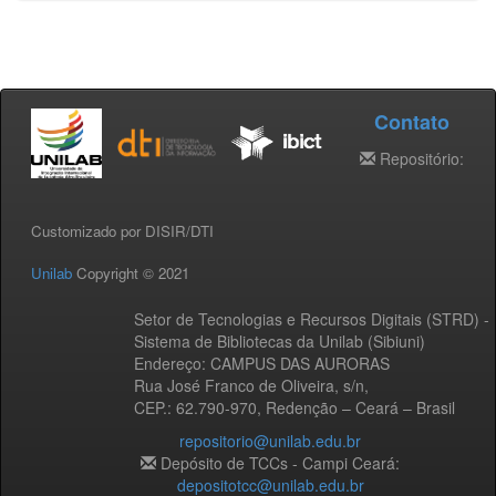
Contato
Repositório:
Customizado por DISIR/DTI
Unilab
Copyright © 2021
Setor de Tecnologias e Recursos Digitais (STRD) -
Sistema de Bibliotecas da Unilab (Sibiuni)
Endereço: CAMPUS DAS AURORAS
Rua José Franco de Oliveira, s/n,
CEP.: 62.790-970, Redenção – Ceará – Brasil
repositorio@unilab.edu.br
Depósito de TCCs - Campi Ceará:
depositotcc@unilab.edu.br