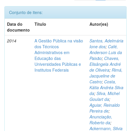
Conjunto de itens:
Data do
Título
Autor(es)
documento
2014
A Gestão Pública na visão
Santos, Adelmária
dos Técnicos
Ione dos
;
Café,
Administrativos em
Anderson Luis da
Educação das
Paixão
;
Chaves,
Universidades Públicas e
Elisângela André
Institutos Federais
de Oliveira
;
Rimá,
Jacqueline de
Castro
;
Costa,
Kátia Andréa Silva
da
;
Silva, Michel
Goulart da
;
Aguiar, Reinaldo
Pereira de
;
Anunciação,
Roberto da
;
Ackermann, Silvia