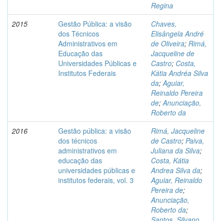
Regina
2015
Gestão Pública: a visão
Chaves,
dos Técnicos
Elisângela André
Administrativos em
de Oliveira
;
Rimá,
Educação das
Jacqueline de
Universidades Públicas e
Castro
;
Costa,
Institutos Federais
Kátia Andréa Silva
da
;
Aguiar,
Reinaldo Pereira
de
;
Anunciação,
Roberto da
2016
Gestão pública: a visão
Rimá, Jacqueline
dos técnicos
de Castro
;
Paiva,
administrativos em
Juliana da Silva
;
educação das
Costa, Kátia
universidades públicas e
Andrea Silva da
;
institutos federais, vol. 3
Aguiar, Reinaldo
Pereira de
;
Anunciação,
Roberto da
;
Santos, Silvano