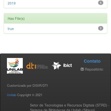
2019
1
Has File(s)
true
1
Contato
Repositório:
Customizado por DISIR/DTI
Unilab
Copyright © 2021
Setor de Tecnologias e Recursos Digitais (STRD) -
Sistema de Bibliotecas da Unilab (Sibiuni)