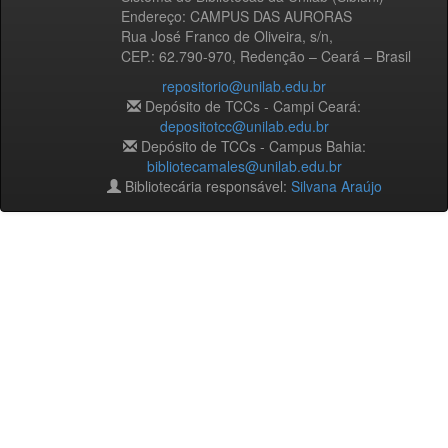
Endereço: CAMPUS DAS AURORAS
Rua José Franco de Oliveira, s/n,
CEP.: 62.790-970, Redenção – Ceará – Brasil
repositorio@unilab.edu.br
Depósito de TCCs - Campi Ceará:
depositotcc@unilab.edu.br
Depósito de TCCs - Campus Bahia:
bibliotecamales@unilab.edu.br
Bibliotecária responsável:
Silvana Araújo