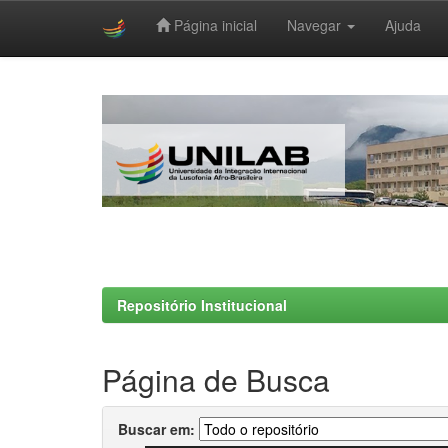
Página inicial
Navegar
Ajuda
Skip
navigation
Repositório Institucional
Página de Busca
Buscar em: