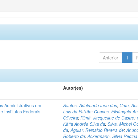
Anterior
1
Autor(es)
os Administrativos em
Santos, Adelmária Ione dos
;
Café, An
e Institutos Federais
Luis da Paixão
;
Chaves, Elisângela An
Oliveira
;
Rimá, Jacqueline de Castro
;
Kátia Andréa Silva da
;
Silva, Michel G
da
;
Aguiar, Reinaldo Pereira de
;
Anunc
Roberto da
;
Ackermann, Silvia Regina