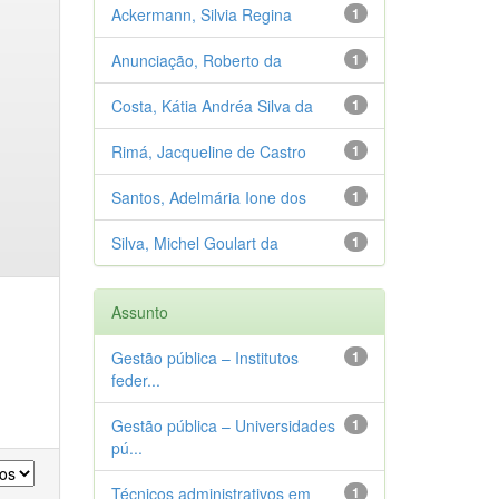
Ackermann, Silvia Regina
1
Anunciação, Roberto da
1
Costa, Kátia Andréa Silva da
1
Rimá, Jacqueline de Castro
1
Santos, Adelmária Ione dos
1
Silva, Michel Goulart da
1
Assunto
Gestão pública – Institutos
1
feder...
Gestão pública – Universidades
1
pú...
Técnicos administrativos em
1