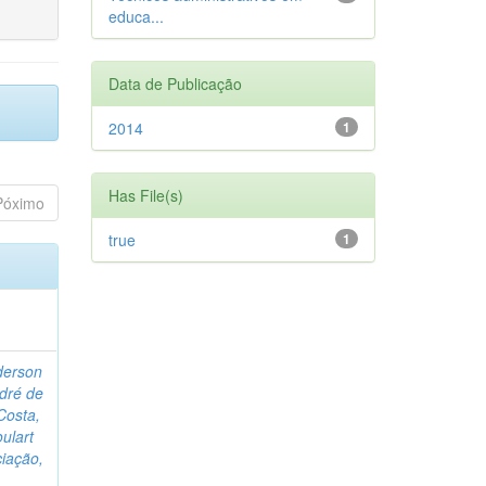
educa...
Data de Publicação
2014
1
Has File(s)
Póximo
true
1
derson
dré de
Costa,
oulart
iação,