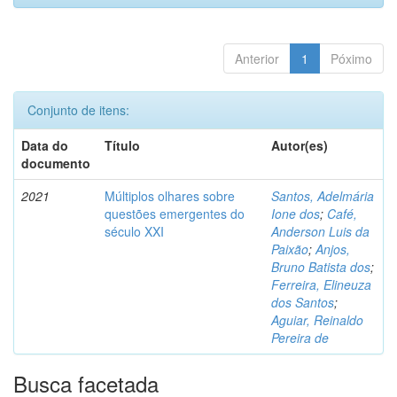
Anterior
1
Póximo
Conjunto de itens:
Data do
Título
Autor(es)
documento
2021
Múltiplos olhares sobre
Santos, Adelmária
questões emergentes do
Ione dos
;
Café,
século XXI
Anderson Luis da
Paixão
;
Anjos,
Bruno Batista dos
;
Ferreira, Elineuza
dos Santos
;
Aguiar, Reinaldo
Pereira de
Busca facetada