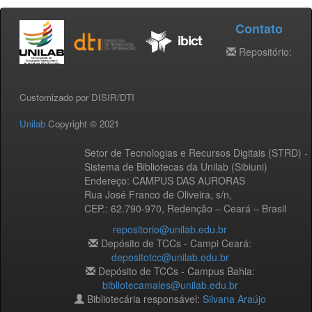
Contato
Repositório:
Customizado por DISIR/DTI
Unilab
Copyright © 2021
Setor de Tecnologias e Recursos Digitais (STRD) -
Sistema de Bibliotecas da Unilab (Sibiuni)
Endereço: CAMPUS DAS AURORAS
Rua José Franco de Oliveira, s/n,
CEP.: 62.790-970, Redenção – Ceará – Brasil
repositorio@unilab.edu.br
Depósito de TCCs - Campi Ceará:
depositotcc@unilab.edu.br
Depósito de TCCs - Campus Bahia:
bibliotecamales@unilab.edu.br
Bibliotecária responsável:
Silvana Araújo