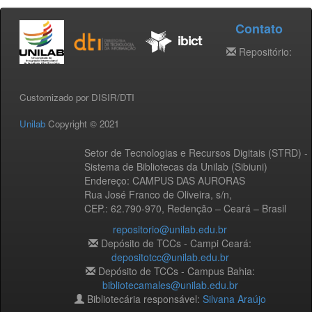
Contato
Repositório:
Customizado por DISIR/DTI
Unilab
Copyright © 2021
Setor de Tecnologias e Recursos Digitais (STRD) -
Sistema de Bibliotecas da Unilab (Sibiuni)
Endereço: CAMPUS DAS AURORAS
Rua José Franco de Oliveira, s/n,
CEP.: 62.790-970, Redenção – Ceará – Brasil
repositorio@unilab.edu.br
Depósito de TCCs - Campi Ceará:
depositotcc@unilab.edu.br
Depósito de TCCs - Campus Bahia:
bibliotecamales@unilab.edu.br
Bibliotecária responsável:
Silvana Araújo