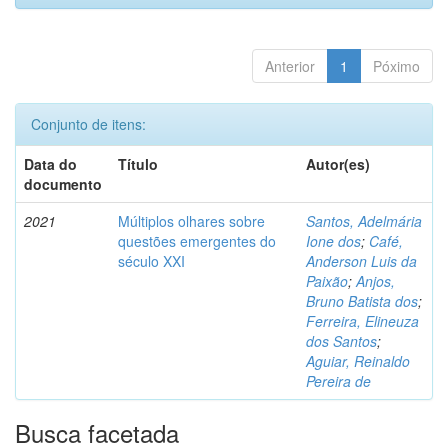
Anterior
1
Póximo
Conjunto de itens:
Data do
Título
Autor(es)
documento
2021
Múltiplos olhares sobre
Santos, Adelmária
questões emergentes do
Ione dos
;
Café,
século XXI
Anderson Luis da
Paixão
;
Anjos,
Bruno Batista dos
;
Ferreira, Elineuza
dos Santos
;
Aguiar, Reinaldo
Pereira de
Busca facetada