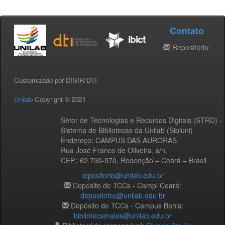
Contato
Repositório:
Customizado por DISIR/DTI
Unilab
Copyright © 2021
Setor de Tecnologias e Recursos Digitais (STRD) -
Sistema de Bibliotecas da Unilab (Sibiuni)
Endereço: CAMPUS DAS AURORAS
Rua José Franco de Oliveira, s/n,
CEP.: 62.790-970, Redenção – Ceará – Brasil
repositorio@unilab.edu.br
Depósito de TCCs - Campi Ceará:
depositotcc@unilab.edu.br
Depósito de TCCs - Campus Bahia:
bibliotecamales@unilab.edu.br