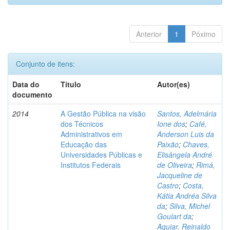
Anterior
1
Póximo
Conjunto de itens:
Data do
Título
Autor(es)
documento
2014
A Gestão Pública na visão
Santos, Adelmária
dos Técnicos
Ione dos
;
Café,
Administrativos em
Anderson Luis da
Educação das
Paixão
;
Chaves,
Universidades Públicas e
Elisângela André
Institutos Federais
de Oliveira
;
Rimá,
Jacqueline de
Castro
;
Costa,
Kátia Andréa Silva
da
;
Silva, Michel
Goulart da
;
Aguiar, Reinaldo