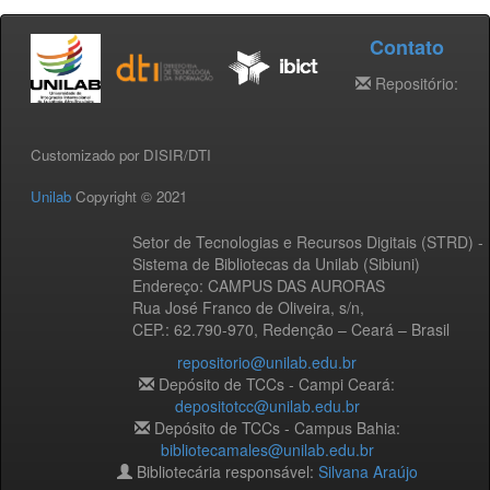
Contato
Repositório:
Customizado por DISIR/DTI
Unilab
Copyright © 2021
Setor de Tecnologias e Recursos Digitais (STRD) -
Sistema de Bibliotecas da Unilab (Sibiuni)
Endereço: CAMPUS DAS AURORAS
Rua José Franco de Oliveira, s/n,
CEP.: 62.790-970, Redenção – Ceará – Brasil
repositorio@unilab.edu.br
Depósito de TCCs - Campi Ceará:
depositotcc@unilab.edu.br
Depósito de TCCs - Campus Bahia:
bibliotecamales@unilab.edu.br
Bibliotecária responsável:
Silvana Araújo