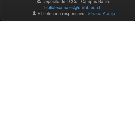
Depósito de TCCs - Campus Bahia:
bibliotecamales@unilab.edu.br
Bibliotecária responsável:
Silvana Araújo