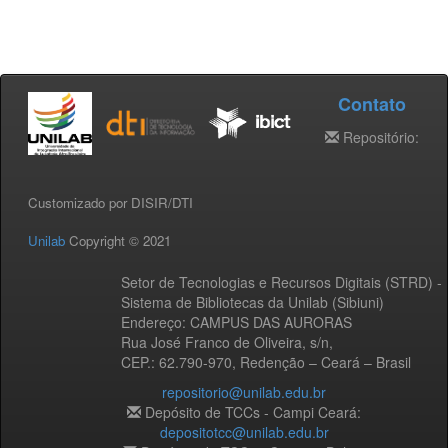
Contato
Repositório:
Customizado por DISIR/DTI
Unilab
Copyright © 2021
Setor de Tecnologias e Recursos Digitais (STRD) -
Sistema de Bibliotecas da Unilab (Sibiuni)
Endereço: CAMPUS DAS AURORAS
Rua José Franco de Oliveira, s/n,
CEP.: 62.790-970, Redenção – Ceará – Brasil
repositorio@unilab.edu.br
Depósito de TCCs - Campi Ceará:
depositotcc@unilab.edu.br