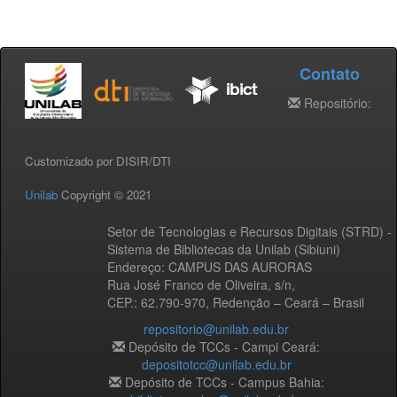
Contato
Repositório:
Customizado por DISIR/DTI
Unilab
Copyright © 2021
Setor de Tecnologias e Recursos Digitais (STRD) -
Sistema de Bibliotecas da Unilab (Sibiuni)
Endereço: CAMPUS DAS AURORAS
Rua José Franco de Oliveira, s/n,
CEP.: 62.790-970, Redenção – Ceará – Brasil
repositorio@unilab.edu.br
Depósito de TCCs - Campi Ceará:
depositotcc@unilab.edu.br
Depósito de TCCs - Campus Bahia: