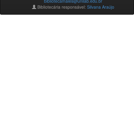
bibliotecamales@unilab.edu.br
Bibliotecária responsável:
Silvana Araújo