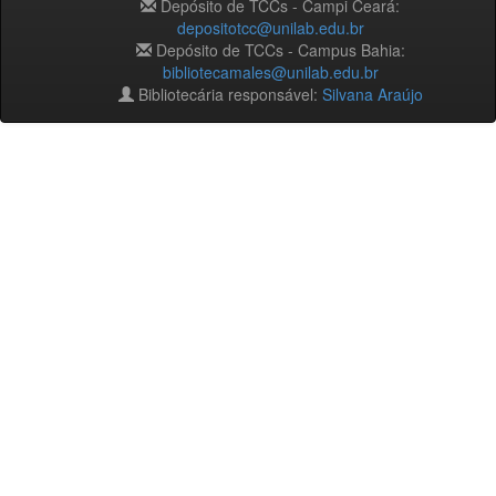
Depósito de TCCs - Campi Ceará:
depositotcc@unilab.edu.br
Depósito de TCCs - Campus Bahia:
bibliotecamales@unilab.edu.br
Bibliotecária responsável:
Silvana Araújo