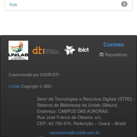
true
1
Contato
Repositório:
Customizado por DISIR/DTI
Unilab
Copyright © 2021
Setor de Tecnologias e Recursos Digitais (STRD) -
Sistema de Bibliotecas da Unilab (Sibiuni)
Endereço: CAMPUS DAS AURORAS
Rua José Franco de Oliveira, s/n,
CEP.: 62.790-970, Redenção – Ceará – Brasil
repositorio@unilab.edu.br