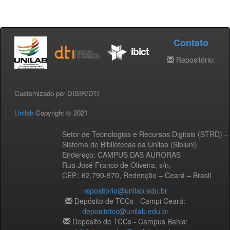
Contato
Repositório:
Customizado por DISIR/DTI
Unilab
Copyright © 2021
Setor de Tecnologias e Recursos Digitais (STRD) -
Sistema de Bibliotecas da Unilab (Sibiuni)
Endereço: CAMPUS DAS AURORAS
Rua José Franco de Oliveira, s/n,
CEP.: 62.790-970, Redenção – Ceará – Brasil
repositorio@unilab.edu.br
Depósito de TCCs - Campi Ceará:
depositotcc@unilab.edu.br
Depósito de TCCs - Campus Bahia: