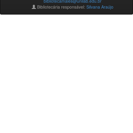
bibliotecamales@unilab.edu.br
Bibliotecária responsável:
Silvana Araújo