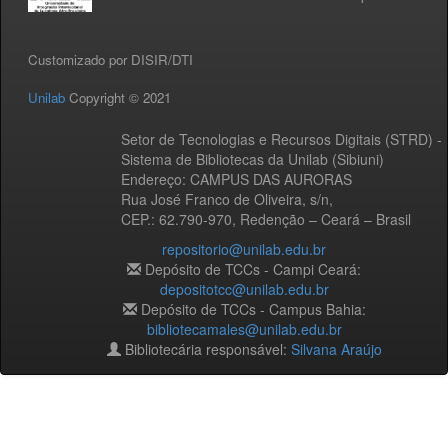
Customizado por DISIR/DTI
Unilab
Copyright © 2021
Setor de Tecnologias e Recursos Digitais (STRD) -
Sistema de Bibliotecas da Unilab (Sibiuni)
Endereço: CAMPUS DAS AURORAS
Rua José Franco de Oliveira, s/n,
CEP.: 62.790-970, Redenção – Ceará – Brasil
repositorio@unilab.edu.br
Depósito de TCCs - Campi Ceará:
depositotcc@unilab.edu.br
Depósito de TCCs - Campus Bahia:
bibliotecamales@unilab.edu.br
Bibliotecária responsável:
Silvana Araújo