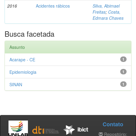
2016
Acidentes rábicos
Silva, Abimael
Freitas
;
Costa,
Edmara Chaves
Busca facetada
Assunto
Acarape - CE
1
Epidemiologia
1
SINAN
1
Contato
Repositório: