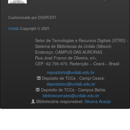
Customizado por DISIR/DTI
Unilab
Copyright © 2021
Setor de Tecnologias e Recursos Digitais (STRD) -
Sistema de Bibliotecas da Unilab (Sibiuni)
Endereço: CAMPUS DAS AURORAS
Rua José Franco de Oliveira, s/n,
CEP.: 62.790-970, Redenção – Ceará – Brasil
repositorio@unilab.edu.br
Depósito de TCCs - Campi Ceará:
depositotcc@unilab.edu.br
Depósito de TCCs - Campus Bahia:
bibliotecamales@unilab.edu.br
Bibliotecária responsável:
Silvana Araújo